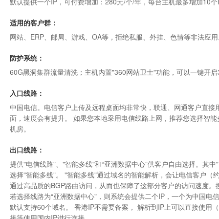
默认提供一个IP，可付费增加：280元/个/年，每台主机最多增加10个
适用的客户群：
网站、ERP、邮局、游戏、OA等，拒绝私服、外挂、色情等非法应用
防护系统：
60G黑洞集群流量清洗；主机内置"
360网站卫士
"功能，可以一键开启
入口线路：
中国电信。电信客户上传及远程桌面均非常快，联通、网通客户直接用
面，速度会有提升。 如果您本地采用电信线路上网，推荐您选择智能
机房
。
出口线路：
提供"电信线路"、"智能多线"和“亚洲数据中心”供客户自由选择。其
选择"智能多线"。 "智能多线"通过域名的智能解析，会让电信客户（约
通过高品质的BGP路由访问，从而也保障了这部分客户的访问速度。搜
若选择线路为“
亚洲数据中心"
，则系统会提供二个IP，一个为中国电信
默认支持60个域名。 香港IP不需要备案， 解析到IP上可以直接使
接等使用国内IP进行连接。